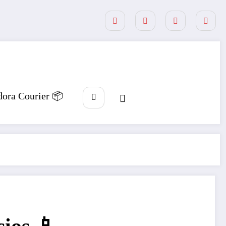
dora Courier 📦
cios 📱