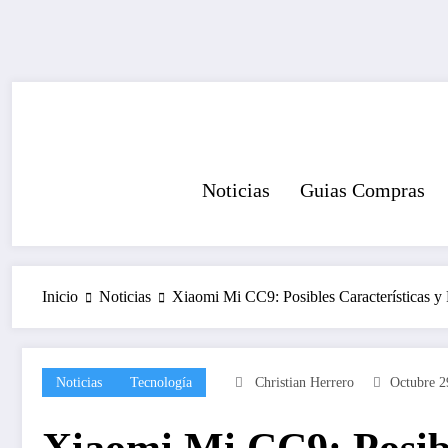
Saltar
al
contenido
Noticias
Guias Compras
Inicio
Noticias
Xiaomi Mi CC9: Posibles Características y 
Noticias
Tecnología
Christian Herrero
Octubre 2
Xiaomi Mi CC9: Posibl