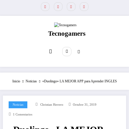
Saltar
al
contenido
Tecnogamers
Inicio
Noticias
«Duolingo» LA MEJOR APP para Aprender INGLES
Noticias
Christian Herrero
Octubre 31, 2019
1 Comentarios