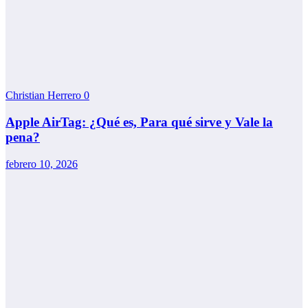
Christian Herrero
0
Apple AirTag: ¿Qué es, Para qué sirve y Vale la
pena?
febrero 10, 2026