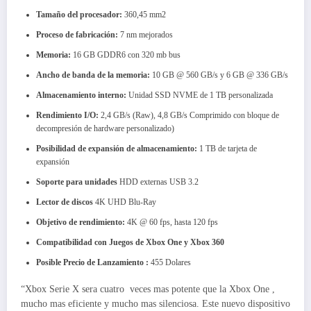
Tamaño del procesador:
360,45 mm2
Proceso de fabricación:
7 nm mejorados
Memoria:
16 GB GDDR6 con 320 mb bus
Ancho de banda de la memoria:
10 GB @ 560 GB/s y 6 GB @ 336 GB/s
Almacenamiento interno:
Unidad SSD NVME de 1 TB personalizada
Rendimiento I/O:
2,4 GB/s (Raw), 4,8 GB/s Comprimido con bloque de
decompresión de hardware personalizado)
Posibilidad de expansión de almacenamiento:
1 TB de tarjeta de
expansión
Soporte para unidades
HDD externas USB 3.2
Lector de discos
4K UHD Blu-Ray
Objetivo de rendimiento:
4K @ 60 fps, hasta 120 fps
Compatibilidad con Juegos de Xbox One y Xbox 360
Posible
Precio de Lanzamiento :
455 Dolares
“Xbox Serie X sera cuatro veces mas potente que la Xbox One ,
mucho mas eficiente y mucho mas silenciosa. Este nuevo dispositivo